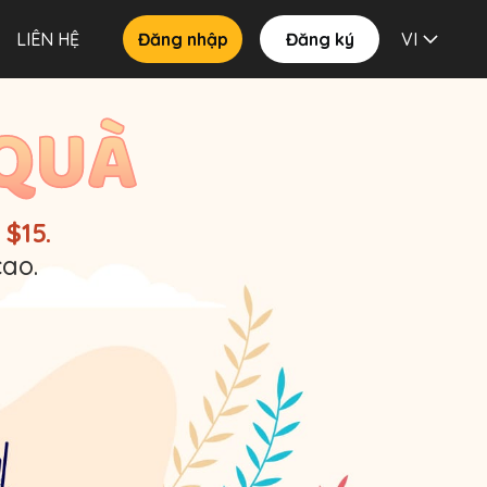
LIÊN HỆ
Đăng nhập
Đăng ký
VI
$15.
cao.