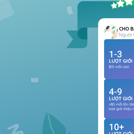
CHO B
Người 