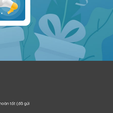
hoàn tất (đã gửi