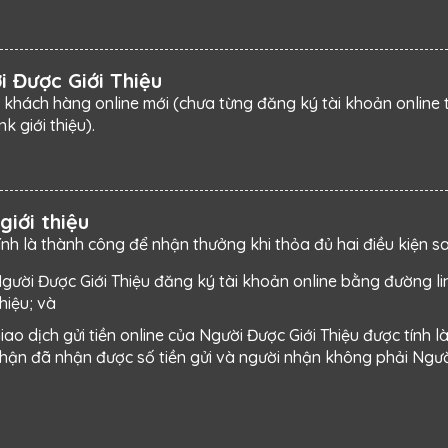
i Được Giới Thiệu
à khách hàng online mới (chưa từng đăng ký tài khoản online 
nk giới thiệu).
giới thiệu
ính là thành công để nhận thưởng khi thỏa đủ hai điều kiện sa
gười Được Giới Thiệu đăng ký tài khoản online bằng đường li
hiệu; và
iao dịch gửi tiền online của Người Được Giới Thiệu được tính l
hận đã nhận được số tiền gửi và người nhận không phải Người