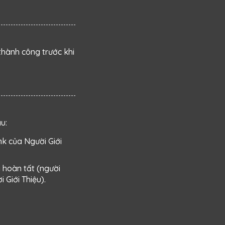
thành công trước khi
u:
nk của Người Giới
à hoàn tất (người
 Giới Thiệu).