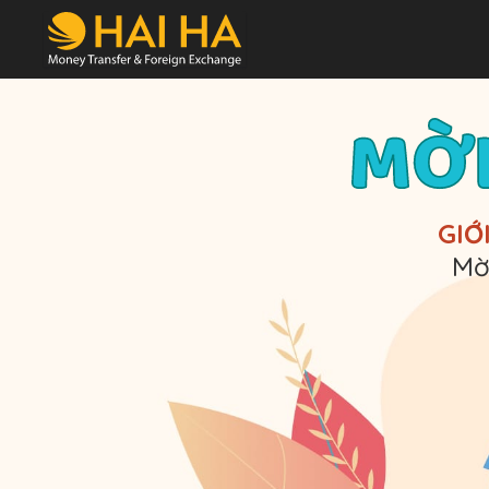
GIỚ
Mời