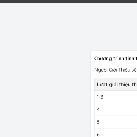
Chương trình tính
Người Giới Thiệu s
Lượt giới thiệu t
1-3
4
5
6