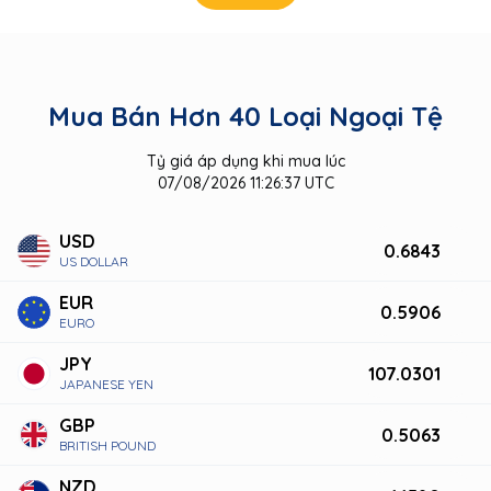
Mua Bán Hơn 40 Loại Ngoại Tệ
Tỷ giá áp dụng khi mua lúc
07/08/2026 11:26:37 UTC
USD
0.6843
US DOLLAR
EUR
0.5906
EURO
JPY
107.0301
JAPANESE YEN
GBP
0.5063
BRITISH POUND
NZD