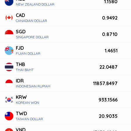
1.1580
NEW ZEALAND DOLLAR
CAD
0.9492
CANADIAN DOLLAR
SGD
0.8710
SINGAPORE DOLLAR
FJD
1.4651
FIJIAN DOLLAR
THB
22.0487
THAI BAHT
IDR
11857.8497
INDONESIAN RUPIAH
KRW
933.1566
KOREAN WON
TWD
20.9035
TAIWAN DOLLAR
VND