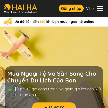
Đăng nhập
VI
Ưu đãi lên đến
$10
khi bạn mua ngoại tệ online
*
Mua Ngoại Tệ Và Sẵn Sàng Cho
Chuyến Du Lịch Của Bạn!
$0 phí, tỷ giá cạnh tranh, và giảm giá lên đến $10
khi mua online*
MUA NGAY