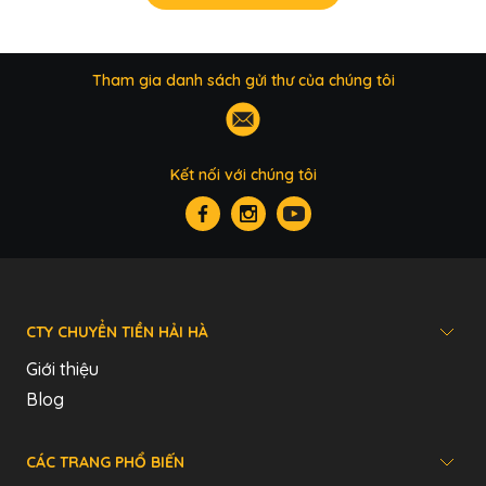
Tham gia danh sách gửi thư của chúng tôi
Kết nối với chúng tôi
CTY CHUYỂN TIỀN HẢI HÀ
Giới thiệu
Blog
CÁC TRANG PHỔ BIẾN