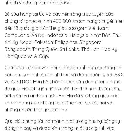
nhánh và đại lý trên toàn quốc.
28 cửa hàng tại Úc và các nền tảng trực tuyến của
chúng tôi phục vụ hơn 400.000 khách hàng chuyển tiền
đến 18 quốc gia trên thế giới, bao gồm Việt Nam,
Campuchia, Ấn Độ, Indonesia, Malaysia, Nhật Bản, Thổ
Nhĩ Kỳ, Nepal, Pakistan, Philippines, Singapore,
Bangladesh, Trung Quốc, Sri Lanka, Thái Lan, Hoa Kỳ,
Hàn Quốc và Ai Cập.
Chúng tôi tự hào vận hành một doanh nghiệp đáng tin
cậy, chuyên nghiệp, chính trực và được quản lý bởi ASIC
và AUSTRAC. Hơn hết, bằng cách tận dụng công nghệ
để giúp việc chuyển tiền và đổi tiền trở nên thuận tiện,
tiết kiệm và an toàn hơn, Hải Hà đã và đang giúp các
khách hàng của chúng tôi giữ liên lạc và kết nối với
những người thân yêu của họ.
Qua đó, chúng tôi trở thành một trong những công ty
đáng tin cậy và được kính trọng nhất trong lĩnh vực