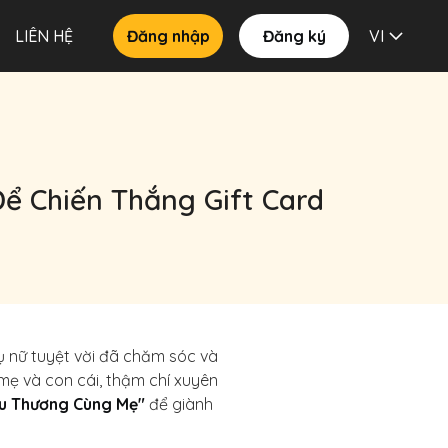
LIÊN HỆ
Đăng nhập
Đăng ký
VI
ể Chiến Thắng Gift Card
ụ nữ tuyệt vời đã chăm sóc và
 mẹ và con cái, thậm chí xuyên
u Thương Cùng Mẹ"
để giành