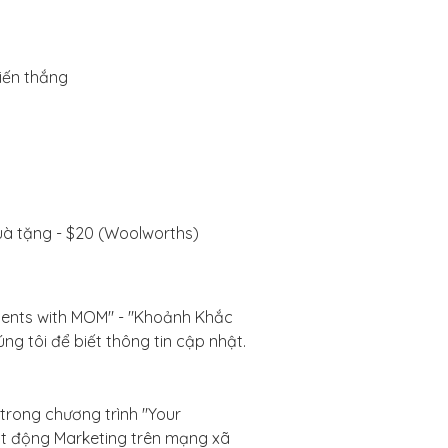
iến thắng
uà tặng - $20 (Woolworths)
oments with MOM" - "Khoảnh Khắc
 tôi để biết thông tin cập nhật.
rong chương trình "Your
t động Marketing trên mạng xã