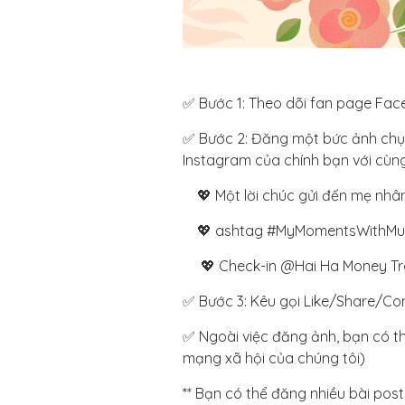
✅ Bước 1: Theo dõi fan page Fac
✅ Bước 2: Đăng một bức ảnh chụ
Instagram của chính bạn với cùng
💖 Một lời chúc gửi đến mẹ nhâ
💖 ashtag #MyMomentsWithM
‍ 💖 Check-in @Hai Ha Money T
✅ Bước 3: Kêu gọi Like/Share/Co
✅ Ngoài việc đăng ảnh, bạn có th
mạng xã hội của chúng tôi)
** Bạn có thể đăng nhiều bài post