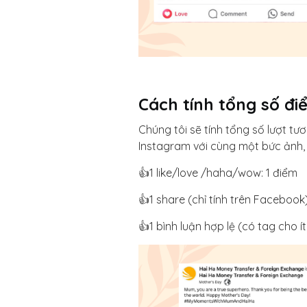
Cách tính tổng số đi
Chúng tôi sẽ tính tổng số lượt t
Instagram với cùng một bức ảnh,
👍1 like/love /haha/wow: 1 điểm
👍1 share (chỉ tính trên Facebook
👍1 bình luận hợp lệ (có tag cho í