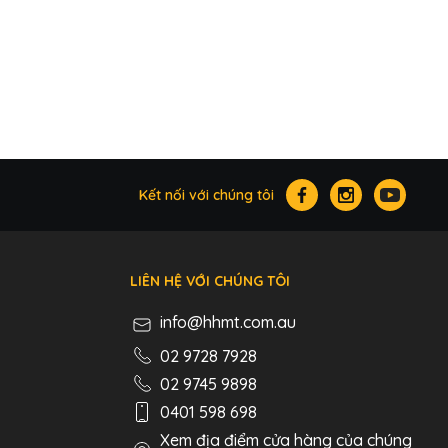
Kết nối với chúng tôi
LIÊN HỆ VỚI CHÚNG TÔI
info@hhmt.com.au
02 9728 7928
02 9745 9898
0401 598 698
Xem địa điểm cửa hàng của chúng