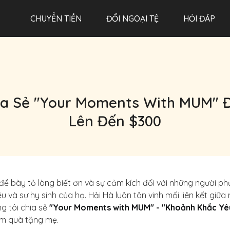
CHUYỂN TIỀN
ĐỔI NGOẠI TỆ
HỎI ĐÁP
a Sẻ "Your Moments With MUM" Đ
Lên Đến $300
để bày tỏ lòng biết ơn và sự cảm kích đối với những người ph
 và sự hy sinh của họ. Hải Hà luôn tôn vinh mối liên kết giữa
g tôi chia sẻ
"Your Moments with MUM" - "Khoảnh Khắc Yê
àm quà tặng mẹ.