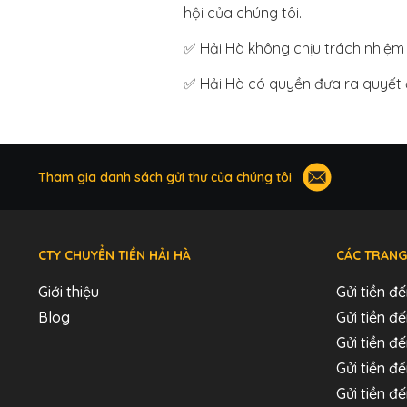
hội của chúng tôi.
✅ Hải Hà không chịu trách nhiệm 
✅ Hải Hà có quyền đưa ra quyết 
Tham gia danh sách gửi thư của chúng tôi
CTY CHUYỂN TIỀN HẢI HÀ
CÁC TRANG
Giới thiệu
Gửi tiền đ
Blog
Gửi tiền 
Gửi tiền đế
Gửi tiền đ
Gửi tiền đ