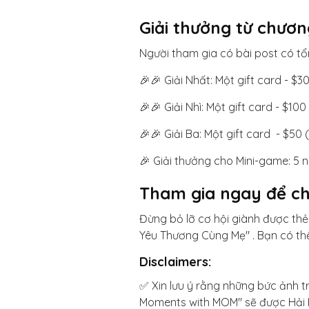
Giải thưởng từ chươn
Người tham gia có bài post có t
🎉🎉 Giải Nhất: Một gift card - $3
🎉🎉 Giải Nhì: Một gift card - $100
🎉🎉 Giải Ba: Một gift card - $50 
🎉 Giải thưởng cho Mini-game: 5
Tham gia ngay để ch
Đừng bỏ lỡ cơ hội giành được th
Yêu Thương Cùng Mẹ" . Bạn có th
Disclaimers:
✅ Xin lưu ý rằng những bức ảnh
Moments with MOM" sẽ được Hải 