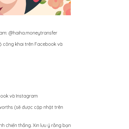
gram: @haiha.moneytransfer
ộ công khai trên Facebook và
book và Instagram
worths (sẽ được cập nhật trên
nh chiến thắng. Xin lưu ý rằng bạn