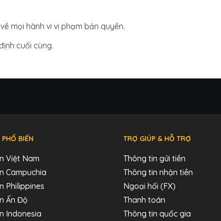
về mọi hành vi vi phạm bản quyền.
định cuối cùng.
 PHỔ BIẾN
TRỢ GIÚP & HỖ TRỢ
ến Việt Nam
Thông tin gửi tiền
đến Campuchia
Thông tin nhận tiền
n Philippines
Ngoại hối (FX)
ến Ấn Độ
Thanh toán
ến Indonesia
Thông tin quốc gia