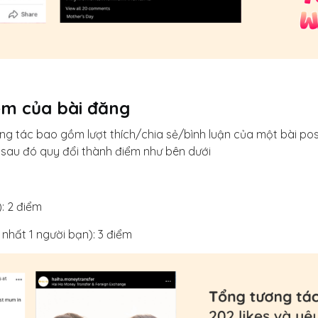
ểm của bài đăng
ương tác bao gồm lượt thích/chia sẻ/bình luận của một bài p
 sau đó quy đổi thành điểm như bên dưới
): 2 điểm
t nhất 1 người bạn): 3 điểm