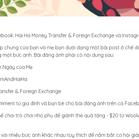
ebook: Hai Ha Money Transfer & Foreign Exchange và Insta
p chung của bạn và mẹ bạn dưới dạng một bài post ở chế đ
 một bức ảnh. Bài đăng ảnh phải có nội dung sau:
n Ngày của Mẹ
umAndHaiHa
ransfer & Foreign Exchange
mment từ gia đình và bạn bè cho bài đăng ảnh trên cả Face
ể chơi trò chơi nhỏ phụ để giành thẻ quà tặng - $20 từ Wool
 với nhiều bức ảnh khác nhau tùy thích để nắm bắt cơ hội già