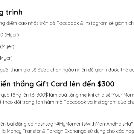
g trình
ổng điểm cao nhất trên cả Facebook & Instagram sẽ giành ch
00 (Myer)
 (Myer)
(Myer)
 người tham gia sẽ được chọn ngẫu nhiên để giành được thẻ q
iến thắng Gift Card lên đến $300
ẻ quà tặng lên tới 300$ làm quà tặng mẹ khi chia sẻ"Your M
ể theo dõi trang fan hâm mộ Facebook và Instagram của chúng
 trên bài đăng có hashtag "#MyMomentsWithMomAndHaisHa" t
Hà Money Transfer & Foreign Exchange sử dụng cho các hoạ