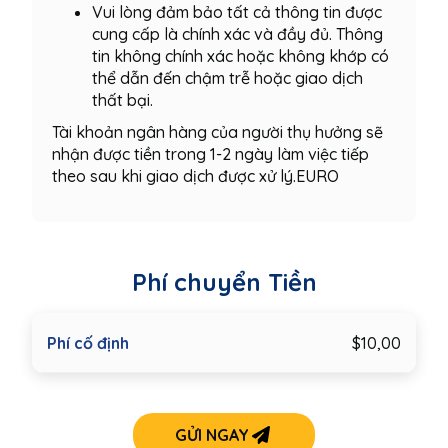
Vui lòng đảm bảo tất cả thông tin được
cung cấp là chính xác và đầy đủ. Thông
tin không chính xác hoặc không khớp có
thể dẫn đến chậm trễ hoặc giao dịch
thất bại.
Tài khoản ngân hàng của người thụ hưởng sẽ
nhận được tiền trong 1-2 ngày làm việc tiếp
theo sau khi giao dịch được xử lý.EURO
Phí chuyển Tiền
Phí cố định
$10,00
GỬI NGAY