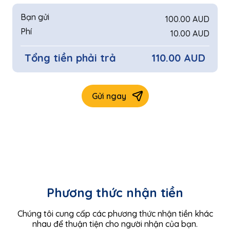
Phương thức nhận tiền
Chúng tôi cung cấp các phương thức nhận tiền khác
nhau để thuận tiện cho người nhận của bạn.