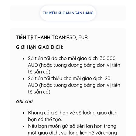
CHUYỂN KHOẢN NGÂN HÀNG
TIỀN TỆ THANH TOÁN:
RSD, EUR
GIỚI HẠN GIAO DỊCH:
Số tiền tối đa cho mỗi giao dịch: 30.000
AUD (hoặc tương đương bằng đơn vị tiền
tệ sẵn có)
Số tiền tối thiểu cho mỗi giao dịch: 20
AUD (hoặc tương đương bằng đơn vị tiền
tệ sẵn có)
Ghi chú
:
Không có giới hạn về số lượng giao dịch
bạn có thể tạo.
Nếu bạn muốn gửi số tiền lớn hơn trong
một giao dịch, vui lòng liên hệ với chúng