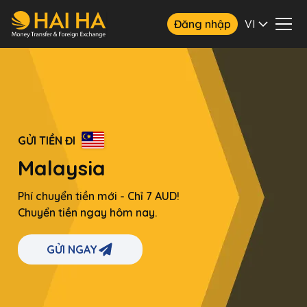
Đăng nhập
VI
GỬI TIỀN ĐI
Malaysia
Phí chuyển tiền mới - Chỉ 7 AUD!
Chuyển tiền ngay hôm nay.
GỬI NGAY