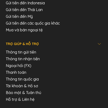
Gửi tiền đến Indonesia
Gửi tiền đến Thái Lan
Gửi tiền đến Mỹ
Gửi tiền đến các quốc gia khác
Mua và bán ngoại tệ
TRỢ GIÚP & HỖ TRỢ
Thông tin gửi tiền
Thông tin nhận tiền
Ngoại hối (FX)
Thanh toán
Thông tin quốc gia
Tài khoản & Hồ sơ
Bảo mật & Tuân thủ
Hỗ trợ & Liên hệ