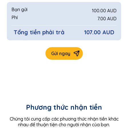
Phương thức nhận tiền
Chúng tôi cung cấp các phương thức nhận tiền khác
nhau để thuận tiện cho người nhận của bạn.