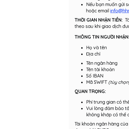
Nếu bạn muốn gửi số 
hoặc email
info@hh
THỜI GIAN NHẬN TIỀN:
T
theo sau khi giao dịch đượ
THÔNG TIN NGƯỜI NHẬN
Họ và tên
Địa chỉ
Tên ngân hàng
Tên tài khoản
Số IBAN
Mã SWIFT
(tùy chọn
QUAN TRỌNG:
Phí trung gian có t
Vui lòng đảm bảo tấ
không khớp có thể d
Tài khoản ngân hàng của n