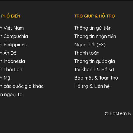
 PHỔ BIẾN
TRỢ GIÚP & HỖ TRỢ
ến Việt Nam
Thông tin gửi tiền
đến Campuchia
Thông tin nhận tiền
n Philippines
Ngoại hối (FX)
ến Ấn Độ
Thanh toán
ến Indonesia
Thông tin quốc gia
ến Thái Lan
Tài khoản & Hồ sơ
ến Mỹ
Bảo mật & Tuân thủ
ến các quốc gia khác
Hỗ trợ & Liên hệ
n ngoại tệ
© Eastern & 