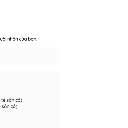
ười nhận của bạn.
 tệ sẵn có)
ệ sẵn có)