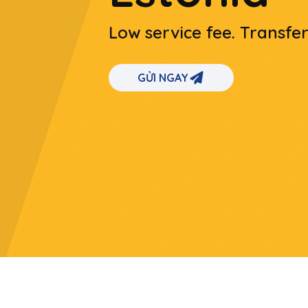
Low service fee. Transfe
GỬI NGAY