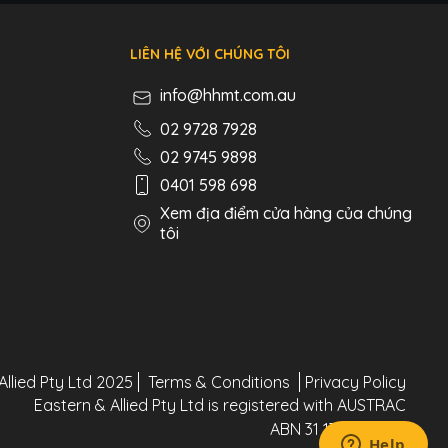
LIÊN HỆ VỚI CHÚNG TÔI
info@hhmt.com.au
02 9728 7928
02 9745 9898
0401 598 698
Xem địa điểm cửa hàng của chúng
tôi
Allied Pty Ltd 2025
Terms & Conditions
Privacy Policy
Eastern & Allied Pty Ltd is registered with AUSTRAC
ABN 31 130 744 802