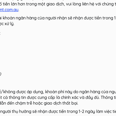
tiền lớn hơn trong một giao dịch, vui lòng liên hệ với chúng 
mt.com.au
.
ài khoản ngân hàng của người nhận sẽ nhận được tiền trong 1
c xử lý.
:
)
hể/không được áp dụng, khoản phí này do ngân hàng của ngư
t cả thông tin được cung cấp là chính xác và đầy đủ. Thông 
ẫn đến chậm trễ hoặc giao dịch thất bại.
gười thụ hưởng sẽ nhận được tiền trong 1-2 ngày làm việc ti