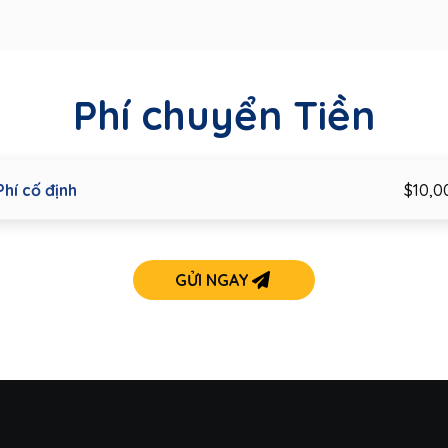
Phí chuyển Tiền
Phí cố định
$10,0
GỬI NGAY