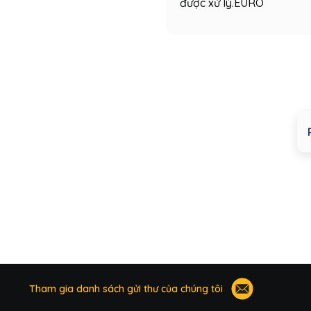
được xử lý.EURO
Tham gia danh sách gửi thư của chúng tôi