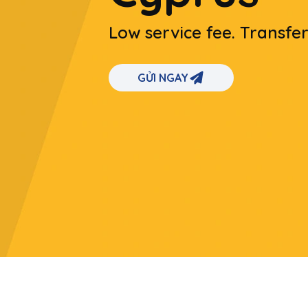
Low service fee. Transfe
GỬI NGAY