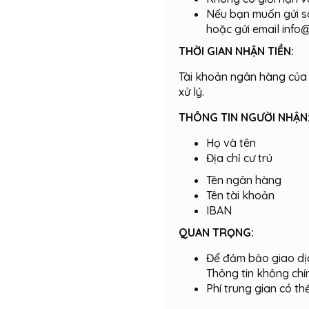
Nếu bạn muốn gửi số 
hoặc gửi email info
THỜI GIAN NHẬN TIỀN:
Tài khoản ngân hàng của n
xử lý.
THÔNG TIN NGƯỜI NHẬN
Họ và tên
Địa chỉ cư trú
Tên ngân hàng
Tên tài khoản
IBAN
QUAN TRỌNG:
Để đảm bảo giao dịc
Thông tin không chín
Phí trung gian có t