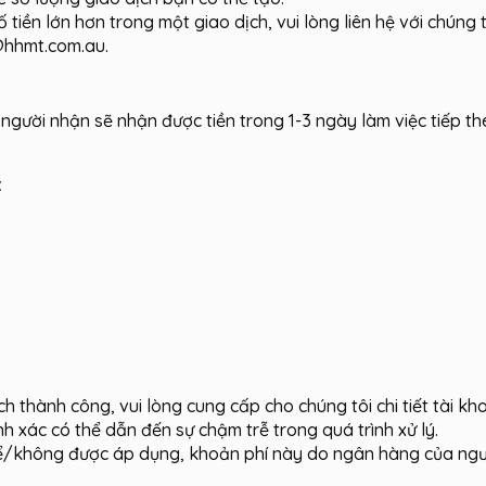
tiền lớn hơn trong một giao dịch, vui lòng liên hệ với chúng 
@hhmt.com.au.
gười nhận sẽ nhận được tiền trong 1-3 ngày làm việc tiếp th
:
h thành công, vui lòng cung cấp cho chúng tôi chi tiết tài k
h xác có thể dẫn đến sự chậm trễ trong quá trình xử lý.
hể/không được áp dụng, khoản phí này do ngân hàng của ngư