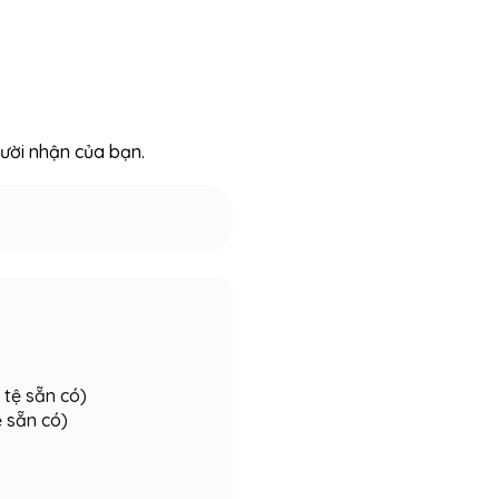
ười nhận của bạn.
 tệ sẵn có)
ệ sẵn có)