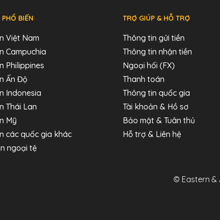
 PHỔ BIẾN
TRỢ GIÚP & HỖ TRỢ
ến Việt Nam
Thông tin gửi tiền
đến Campuchia
Thông tin nhận tiền
n Philippines
Ngoại hối (FX)
ến Ấn Độ
Thanh toán
ến Indonesia
Thông tin quốc gia
ến Thái Lan
Tài khoản & Hồ sơ
ến Mỹ
Bảo mật & Tuân thủ
ến các quốc gia khác
Hỗ trợ & Liên hệ
n ngoại tệ
© Eastern & 