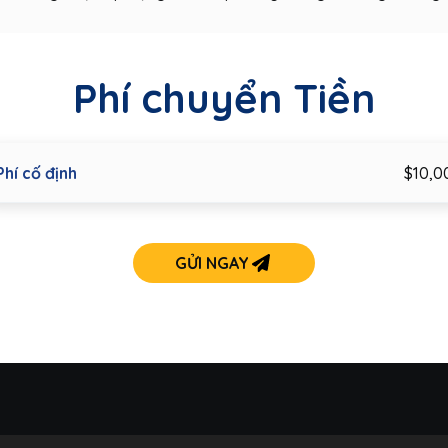
Phí chuyển Tiền
Phí cố định
$10,0
GỬI NGAY