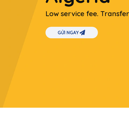
Low service fee. Transfe
GỬI NGAY