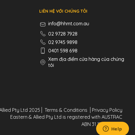
LIÊN HỆ VỚI CHÚNG TÔI
info@hhmt.com.au
02 9728 7928
02 9745 9898
0401 598 698
Xem địa điểm cửa hàng của chúng
tôi
Allied Pty Ltd 2025
Terms & Conditions
Privacy Policy
Eastern & Allied Pty Ltd is registered with AUSTRAC
ABN 31 130 744 802