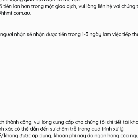
tiền lớn hơn trong một giao dịch, vui lòng liên hệ với chúng 
@hhmt.com.au.
gười nhận sẽ nhận được tiền trong 1-3 ngày làm việc tiếp th
:
h thành công, vui lòng cung cấp cho chúng tôi chi tiết tài k
h xác có thể dẫn đến sự chậm trễ trong quá trình xử lý.
hể/không được áp dụng, khoản phí này do ngân hàng của ngư