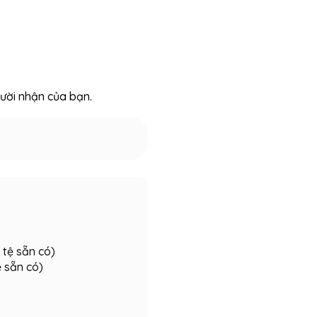
ười nhận của bạn.
 tệ sẵn có)
ệ sẵn có)