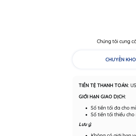
Chúng tôi cung c
CHUYỂN KHO
TIỀN TỆ THANH TOÁN:
US
GIỚI HẠN GIAO DỊCH:
Số tiền tối đa cho 
Số tiền tối thiểu ch
Lưu ý
:
Không có giới hạn v