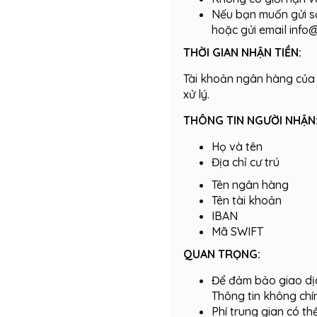
Nếu bạn muốn gửi số 
hoặc gửi email info
THỜI GIAN NHẬN TIỀN:
Tài khoản ngân hàng của n
xử lý.
THÔNG TIN NGƯỜI NHẬN
Họ và tên
Địa chỉ cư trú
Tên ngân hàng
Tên tài khoản
IBAN
Mã SWIFT
QUAN TRỌNG:
Để đảm bảo giao dịc
Thông tin không chín
Phí trung gian có t