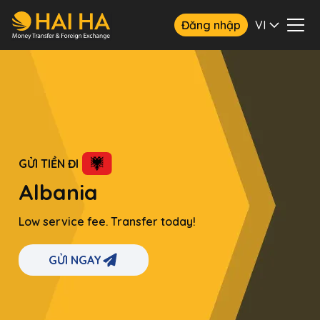
Đăng nhập
VI
GỬI TIỀN ĐI
Albania
Low service fee. Transfer today!
GỬI NGAY