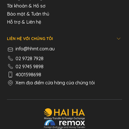
Tài khoản & Hồ sơ
Bảo mật & Tuân thủ
Hỗ trợ & Liên hệ
LIÊN HỆ VỚI CHÚNG TÔI
info@hhmt.com.au
02 9728 7928
02 9745 9898
4001598698
Xem địa điểm cửa hàng của chúng tôi