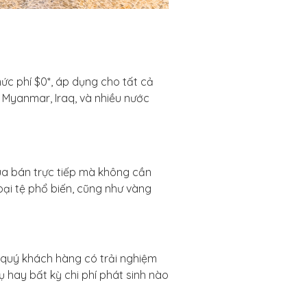
c phí $0*, áp dụng cho tất cả
 Myanmar, Iraq, và nhiều nước
ua bán trực tiếp mà không cần
oại tệ phổ biến, cũng như vàng
úp quý khách hàng có trải nghiệm
 hay bất kỳ chi phí phát sinh nào