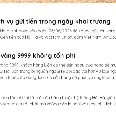
ch vụ gửi tiền trong ngày khai trương
Hà Mirrabooka vào ngày 06/06/2026 đều được gửi tiền với mứ
yển tiền của Hải Hà và Western Union, gồm Việt Nam, Ấn Độ,
 vàng 9999 không tốn phí
 vàng 9999, khách hàng luôn có thể đến ngay cửa hàng để m
i Hà luôn trang bị nguồn ngoại tệ dồi dào với hơn 40 loại ng
 kích thước đa dạng, luôn có sẵn hàng để phục vụ quý khách.
 không tốn phí tại tất cả cửa hàng thuộc hệ thống Hải Hà, gi
ới mức giá tốt nhất mà không cần lo nghĩ về cước phí dịch vụ