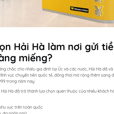
ọn Hải Hà làm nơi gửi ti
vàng miếng?
vững chắc cho nhiều gia đình tại Úc và các nước, Hải Hà đã 
lĩnh vực chuyển tiền quốc tế, đồng thời mở rộng thêm sang d
999 trong năm nay.
, Hải Hà đã trở thành lựa chọn quen thuộc của nhiều khách h
khu vực trên toàn quốc
n, đa ngôn ngữ