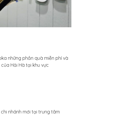
ooka những phần quà miễn phí và
 của Hải Hà tại khu vực
chi nhánh mới tại trung tâm