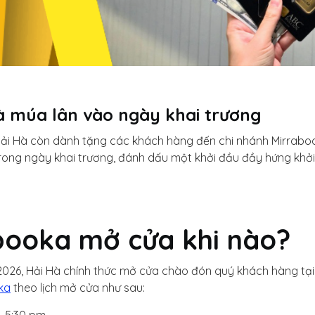
à múa lân vào ngày khai trương
, Hải Hà còn dành tặng các khách hàng đến chi nhánh Mirrab
rong ngày khai trương, đánh dấu một khởi đầu đầy hứng khởi
booka mở cửa khi nào?
026, Hải Hà chính thức mở cửa chào đón quý khách hàng tại 
ka
theo lịch mở cửa như sau: