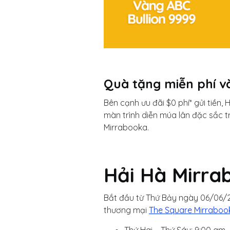
Quà tặng miễn phí v
Bên cạnh ưu đãi $0 phí* gửi tiền
màn trình diễn múa lân đặc sắc t
Mirrabooka.
Hải Hà Mirra
Bắt đầu từ Thứ Bảy ngày 06/06/2
thương mại
The Square Mirraboo