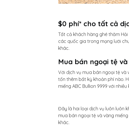
$0 phí* cho tất cả dị
Tất cả khách hàng ghé thăm Hải 
các quốc gia trong mạng lưới chu
khác.
Mua bán ngoại tệ và
Với dịch vụ mua bán ngoại tệ và
tốn thêm bất kỳ khoản phí nào. Hả
miếng ABC Bullion 9999 với nhiều
Đây là hai loại dịch vụ luôn luôn
mua bán ngoại tệ và vàng miếng v
khác.