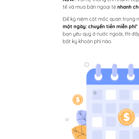
tế và mua bán ngoại tệ
nhanh ch
Để kỷ niệm cột mốc quan trọng n
một ngày: chuyển tiền miễn phí
bạn yêu quý ở nước ngoài, thì đâ
bất kỳ khoản phí nào.