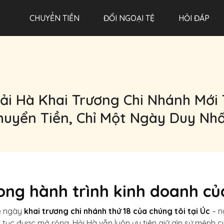
CHUYỂN TIỀN
ĐỔI NGOẠI TỆ
HỎI ĐÁP
i Hà Khai Trương Chi Nhánh Mới T
huyển Tiền, Chỉ Một Ngày Duy Nhấ
ng hành trình kinh doanh củ
về ngày
khai trương chi nhánh thứ 18 của chúng tôi tại Úc
– n
 tục được mở rộng, Hải Hà vẫn luôn ưu tiên giữ gìn sứ mệnh 