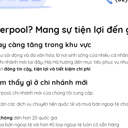
iverpool? Mang sự tiện lợi đến
y càng tăng trong khu vực
i sự sôi động và đa văn hóa, là nơi sinh sống của nhiều cá nh
 chi nhánh mới tại đây, Hải Hà hướng đến mục tiêu phục vụ n
ền
đáng tin cậy, tiện lợi và tiết kiệm chi phí
.
m thấy gì ở chi nhánh mới
erpool, chi nhánh mới của chúng tôi cung cấp:
 cận các dịch vụ chuyển tiền quốc tế và mua bán ngoại tệ ch
 chóng
đến hơn 20 quốc gia
a bán ngoại tệ với hơn 40 loại ngoại tệ luôn có sẵn hàng