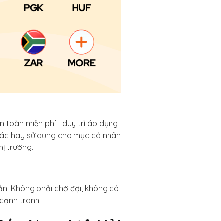
àn toàn miễn phí—duy trì áp dụng
g tác hay sử dụng cho mục cá nhân
hị trường.
cần. Không phải chờ đợi, không có
 cạnh tranh.