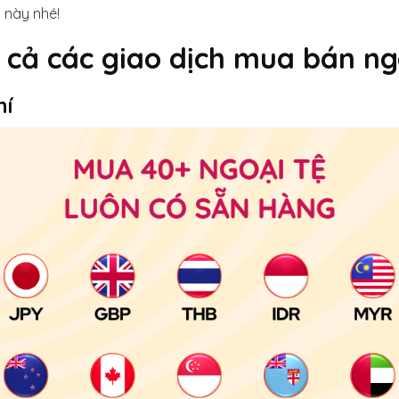
 này nhé!
t cả các giao dịch mua bán ng
hí