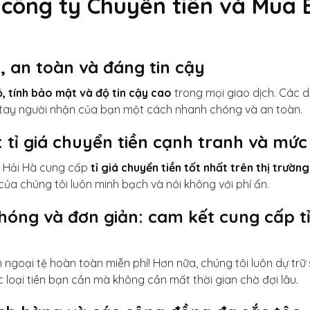
n công ty Chuyển tiền và Mua 
, an toàn và đáng tin cậy
ộ, tính bảo mật và độ tin cậy cao
trong mọi giao dịch. Các d
 tay người nhận của bạn một cách nhanh chóng và an toàn.
 tỉ giá chuyển tiền cạnh tranh và mức
i Hải Hà cung cấp
tỉ giá chuyển tiền tốt nhất trên thị trường
 của chúng tôi luôn minh bạch và nói không với phí ẩn.
hóng và đơn giản: cam kết cung cấp tỉ
goại tệ hoàn toàn miễn phí! Hơn nữa, chúng tôi luôn dự trữ s
 loại tiền bạn cần mà không cần mất thời gian chờ đợi lâu.