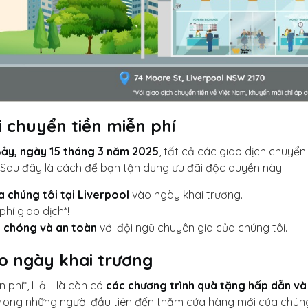
 chuyển tiền miễn phí
Bảy, ngày 15 tháng 3 năm 2025
, tất cả các giao dịch chuyển 
! Sau đây là cách để bạn tận dụng ưu đãi độc quyền này:
 chúng tôi tại Liverpool
vào ngày khai trương.
phí giao dịch*!
h chóng và an toàn
với đội ngũ chuyên gia của chúng tôi.
ho ngày khai trương
n phí*, Hải Hà còn có
các chương trình quà tặng hấp dẫn và
 trong những người đầu tiên đến thăm cửa hàng mới của chúng