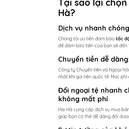
Tại sao lại chọ
Hà?
Dịch vụ nhanh chóng
Chúng tôi ưu tiên đảm bảo
tốc đ
để đảm bảo tiền của bạn sẽ đến
Chuyển tiền dễ dàng:
Công ty Chuyển tiền và Ngoại hố
nhất khi gửi tiền quốc tế. Mức phí
Đổi ngoại tệ nhanh c
không mất phí
Hải Hà cung cấp dịch vụ mua bán n
giúp bạn có thể dễ dàng đổi được