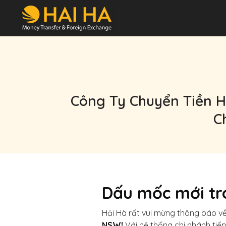
Công Ty Chuyển Tiền Hả
C
Dấu mốc mới tro
Hải Hà rất vui mừng thông báo 
NSW!
Với hệ thống chi nhánh tiếp