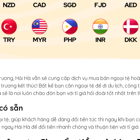
trương, Hải Hà vẫn sẽ cung cấp dịch vụ mua bán ngoại tệ ho
 trương kết thúc! Bất kể bạn cần ngoại tệ để đi du lịch, côn
sẽ là nơi luôn chào đón bạn với tỉ giá hối đoái tốt nhất trên t
 có sẵn
i tệ, giúp khách hàng dễ dàng đổi tiền tức thì ngay khi bạn 
ngay Hải Hà để đổi tiền nhanh chóng và thuận tiện với tỉ giá