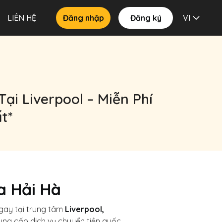
LIÊN HỆ
Đăng nhập
Đăng ký
VI
ại Liverpool – Miễn Phí
t*
a Hải Hà
gay tại trung tâm
Liverpool,
cung cấp dịch vụ chuyển tiền quốc