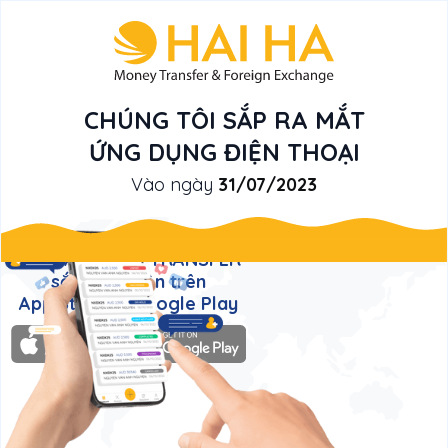
CHÚNG TÔI SẮP RA MẮT
ỨNG DỤNG ĐIỆN THOẠI
Vào ngày
31/07/2023
Ứng dụng điện thoại của
HẢI HÀ MONEY TRANSFER
sắp xuất hiện trên
App Store & Google Play