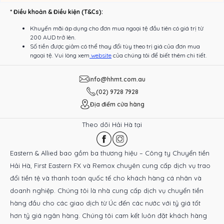
* Điều khoản & Điều kiện (T&Cs):
Khuyến mãi áp dụng cho đơn mua ngoại tệ đầu tiên có giá trị từ
200 AUD trở lên.
Số tiền được giảm có thể thay đổi tùy theo trị giá của đơn mua
ngoại tệ. Vui lòng xem
website
của chúng tôi để biết thêm chi tiết.
info@hhmt.com.au
(02) 9728 7928
Địa điểm cửa hàng
Theo dõi Hải Hà tại
Eastern & Allied bao gồm ba thương hiệu – Công ty Chuyển tiền
Hải Hà, First Eastern FX và Remox chuyên cung cấp dịch vụ trao
đổi tiền tệ và thanh toán quốc tế cho khách hàng cá nhân và
doanh nghiệp. Chúng tôi là nhà cung cấp dịch vụ chuyển tiền
hàng đầu cho các giao dịch từ Úc đến các nước với tỷ giá tốt
hơn tỷ giá ngân hàng. Chúng tôi cam kết luôn đặt khách hàng