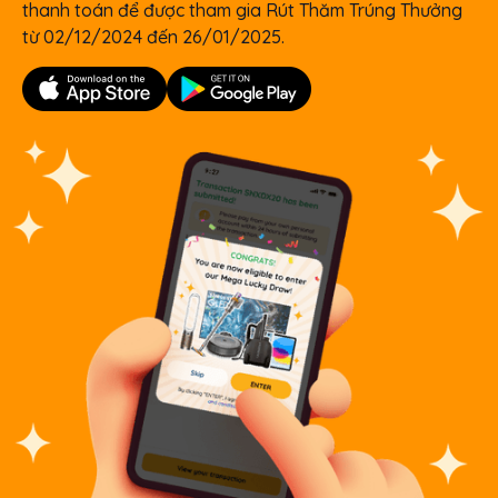
thanh toán để được tham gia Rút Thăm Trúng Thưởng
từ 02/12/2024 đến 26/01/2025.