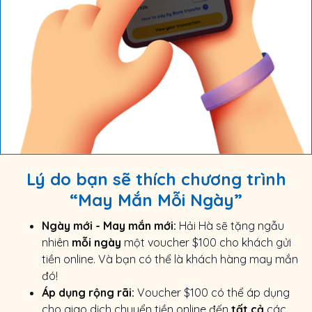
Lý do bạn sẽ thích chương trình
“May Mắn Mỗi Ngày”
Ngày mới - May mắn mới:
Hải Hà sẽ tặng ngẫu
nhiên
mỗi ngày
một voucher $100 cho khách gửi
tiền online. Và bạn có thể là khách hàng may mắn
đó!
Áp dụng rộng rãi:
Voucher $100 có thể áp dụng
cho giao dịch chuyển tiền online đến
tất cả
các