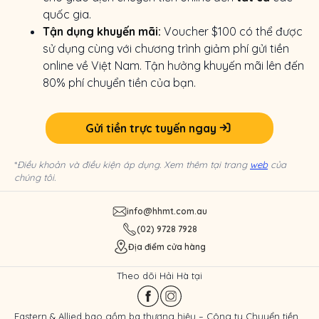
quốc gia.
Tận dụng khuyến mãi:
Voucher $100 có thể được
sử dụng cùng với chương trình giảm phí gửi tiền
online về Việt Nam. Tận hưởng khuyến mãi lên đến
80% phí chuyển tiền của bạn.
Gửi tiền trực tuyến ngay
*
Điều khoản và điều kiện áp dụng. Xem thêm tại trang
web
của
chúng tôi.
info@hhmt.com.au
(02) 9728 7928
Địa điểm cửa hàng
Theo dõi Hải Hà tại
Eastern & Allied bao gồm ba thương hiệu – Công ty Chuyển tiền