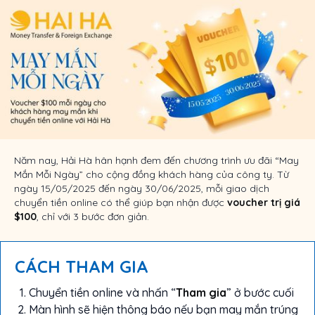
Năm nay, Hải Hà hân hạnh đem đến chương trình ưu đãi “May
Mắn Mỗi Ngày” cho cộng đồng khách hàng của công ty. Từ
ngày 15/05/2025 đến ngày 30/06/2025, mỗi giao dịch
chuyển tiền online có thể giúp bạn nhận được
voucher trị giá
$100
, chỉ với 3 bước đơn giản.
CÁCH THAM GIA
Chuyển tiền online và nhấn “
Tham gia
” ở bước cuối
Màn hình sẽ hiện thông báo nếu bạn may mắn trúng