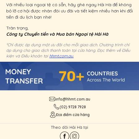
Với nhiều loại ngoại tệ có sẵn, hãy ghé ngay Hải Hà để không
bỏ lỡ cơ hội được nhân đôi ưu đãi và tiết kiệm nhiều hơn khi đổi
tiền đi du lịch bạn nhé!
Trân trọng,
Công ty Chuyển tiền và Mua bán Ngoại tệ Hải Hà
*Chỉ được áp dụng một ưu đãi cho mỗi giao dịch. Chương trình chỉ
áp dụng cho giao dịch thanh toán tại cửa hàng. Đọc thêm về Điều
kiện và Điều khoản tại
hhmt.com.au.
info@hhmt.com.au
(02) 9728 7928
Địa điểm cửa hàng
Theo dõi Hải Hà tại